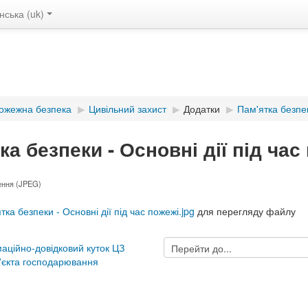
ська ‎(uk)‎
Пожежна безпека
▶︎
Цивільний захист
▶︎
Додатки
▶︎
Пам'ятка безпек
ка безпеки - Основні дії під час
ення (JPEG)
ка безпеки - Основні дії під час пожежі.jpg
для перегляду файлу
Перейти
маційно-довідковий куток ЦЗ
до...
'єкта господарювання