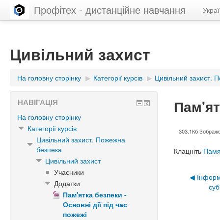
Профітех - дистанційне навчання
Україн
Цивільний захист
На головну сторінку
▶︎
Категорії курсів
▶︎
Цивільний захист. 
Пам'ят
НАВІГАЦІЯ
На головну сторінку
Категорії курсів
303.1Кб Зображ
Цивільний захист. Пожежна
безпека
Клацніть
Памят
Цивільний захист
Учасники
◀︎ Інфор
Додатки
суб
Пам'ятка безпеки -
Основні дії під час
пожежі