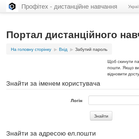
Профітех - дистанційне навчання
Україн
Портал дистанційного нав
На головну сторінку
▶︎
Вхід
▶︎
Забутий пароль
Щоб скинути па
пошти. Якщо ви 
відновити дост
Знайти за іменем користувача
Логін
Знайти за адресою ел.пошти